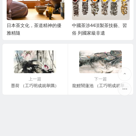
日本茶文化，茶道精神的優
中國茶涉44項製茶技藝、習
雅精隨
俗 列國家級非遺
上一篇
下一篇
墨荷 （工巧明成就舉隅）
龍鯉鬧蓮池 （工巧明成就舉隅）