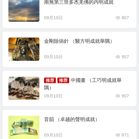
南無第三世多杰羌佛的内明成就
09月10日
807
金剛除病針 （醫方明成就舉隅）
09月10日
957
中國畫 （工巧明成就舉
推荐
推荐
隅）
09月10日
907
音韻 （卓越的聲明成就）
09月10日
871