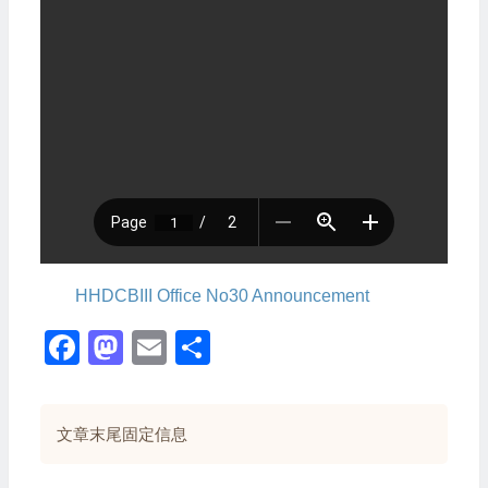
HHDCBIII Office No30 Announcement
Facebook
Mastodon
Email
Share
文章末尾固定信息