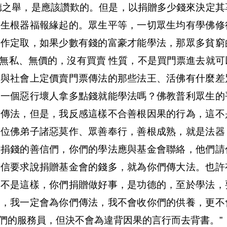
德之舉，是應該讚歎的。但是，以捐贈多少錢來決定其
眾生根器福報緣起的。眾生平等，一切眾生均有學佛修
來作定取，如果少數有錢的富豪才能學法，那眾多貧窮
無私、無價的，沒有買賣 性質，不是買門票進去就可
這與社會上定價賣門票傳法的那些法王、活佛有什麼差
，一個惡行壞人拿多點錢就能學法嗎？佛教普利眾生的
德傳法，但是，我反感這樣不合善根因果的行為，這不
一位佛弟子諸惡莫作、眾善奉行，善根成熟，就是法器
會捐錢的善信們，你們的學法應與基金會聯絡，他們請
來信要求說捐贈基金會的錢多，就為你們傳大法。也許
？不是這樣，你們捐贈做好事，是功德的，至於學法，
者，我一定會為你們傳法，我不會收你們的供養，更不
們的服務員，但決不會為違背因果的言行而去背書。”