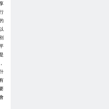
享
行
的
以
別
平
是
，
什
有
要
會