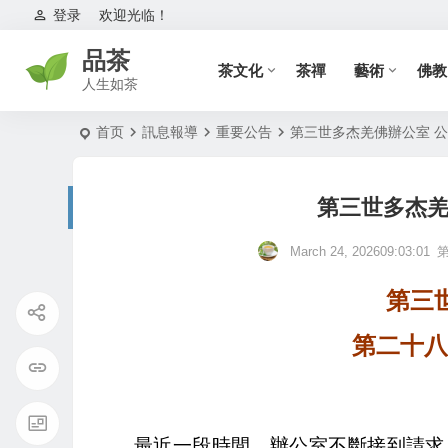
登录
欢迎光临！
品茶
茶文化
茶禪
藝術
佛教
人生如茶
首页
訊息報導
重要公告
第三世多杰羌佛辦公室 
第三世多杰羌
March 24, 202609:03:01
第三
第二十八號公
最近一段時間，辦公室不斷接到請求