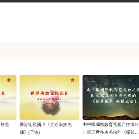
南無羌
香港衛視播出《走近南無羌
由中國國際教育電視台拍攝H.
佛》(下篇)
H.第三世多杰羌佛的《探其根