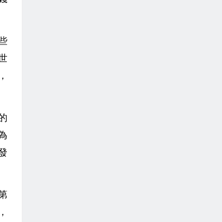
些
世
，
的
為
發
第
，