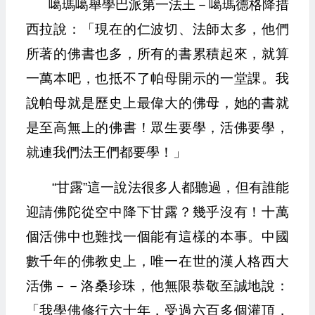
噶瑪噶舉學巴派第一法王－噶瑪德格降措
西拉說：「現在的仁波切、法師太多，他們
所著的佛書也多，所有的書累積起來，就算
一萬本吧，也抵不了帕母開示的一堂課。我
說帕母就是歷史上最偉大的佛母，她的書就
是至高無上的佛書！眾生要學，活佛要學，
就連我們法王們都要學！」
“甘露”這一說法很多人都聽過，但有誰能
迎請佛陀從空中降下甘露？幾乎沒有！十萬
個活佛中也難找一個能有這樣的本事。中國
數千年的佛教史上，唯一在世的漢人格西大
活佛－－洛桑珍珠，他無限恭敬至誠地說：
「我學佛修行六十年，受過六百多個灌頂，