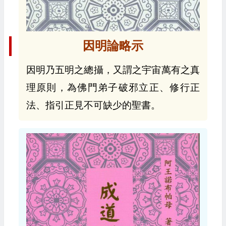
因明論略示
因明乃五明之總攝，又謂之宇宙萬有之真
理原則，為佛門弟子破邪立正、修行正
法、指引正見不可缺少的聖書。