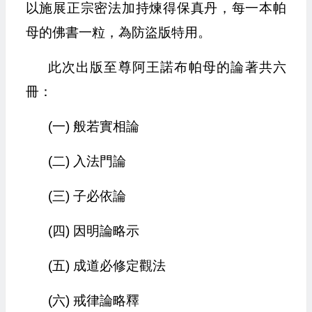
以施展正宗密法加持煉得保真丹，每一本帕
母的佛書一粒，為防盜版特用。
此次出版至尊阿王諾布帕母的論著共六
冊：
(一) 般若實相論
(二) 入法門論
(三) 子必依論
(四) 因明論略示
(五) 成道必修定觀法
(六) 戒律論略釋