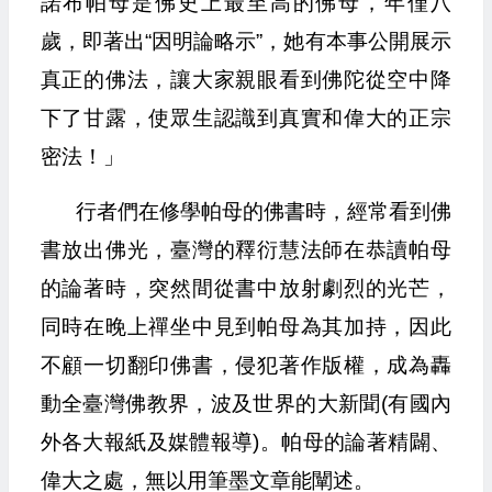
諾布帕母是佛史上最至高的佛母，年僅八
歲，即著出“因明論略示”，她有本事公開展示
真正的佛法，讓大家親眼看到佛陀從空中降
下了甘露，使眾生認識到真實和偉大的正宗
密法！」
行者們在修學帕母的佛書時，經常看到佛
書放出佛光，臺灣的釋衍慧法師在恭讀帕母
的論著時，突然間從書中放射劇烈的光芒，
同時在晚上禪坐中見到帕母為其加持，因此
不顧一切翻印佛書，侵犯著作版權，成為轟
動全臺灣佛教界，波及世界的大新聞(有國內
外各大報紙及媒體報導)。帕母的論著精闢、
偉大之處，無以用筆墨文章能闡述。