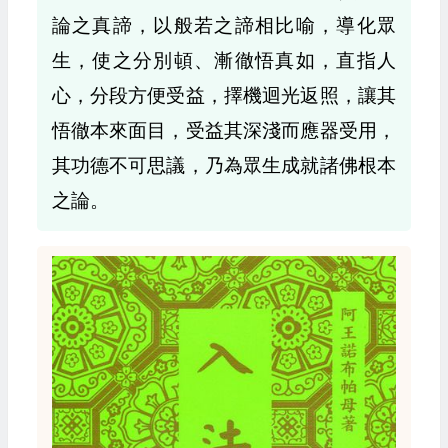
論之真諦，以般若之諦相比喻，導化眾
生，使之分別頓、漸徹悟真如，直指人
心，分段方便受益，擇機迴光返照，讓其
悟徹本來面目，受益其深淺而應器受用，
其功德不可思議，乃為眾生成就諸佛根本
之論。