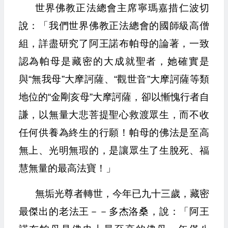
世界佛教正法總會主席寧瑪嘉措仁波切
說：「我們世界佛教正法總會的國師級高僧
組，詳盡研究了阿王諾布帕母的論著，一致
認為帕母是藏密的大成就聖者，她確實是
與“無我母”大摩訶薩、“觀世音”大摩訶薩等類
地位的“金剛亥母”大摩訶薩，卻以慚愧行者自
謙，以無量大悲菩提聖心救渡眾生，而不收
任何供養為終生的行願！帕母的佛法是至高
無上、光明無瑕的，是讓眾生了生脫死、福
慧無量的最高法寶！」
無垢光尊者轉世，今年已九十三歲，藏密
最傑出的老法王－－多杰洛桑，說：「阿王