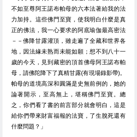
不如至尊阿王諾布帕母的六本法著給我的法
力加持。這些佛門至寶，使我明白什麼是真
正的佛法，我一心要求的阿底瑜伽最高密法
－－佛降甘露灌頂，雖走遍了全藏和世界各
地，因法緣未熟而未能如願；想不到八十一
歲的今天，見到藏密的頂首佛母阿王諾布帕
母，請佛陀降下了真精甘露(有現場錄影帶)。
帕母的道境高深和圓滿是史無前例的，她的
論著開示，至高無上，堪稱佛門至寶。總
之，你們看了書的前言部分就會明白，這是
給你們帶來財富福報的法寶，了生脫死還有
什麼問題？」