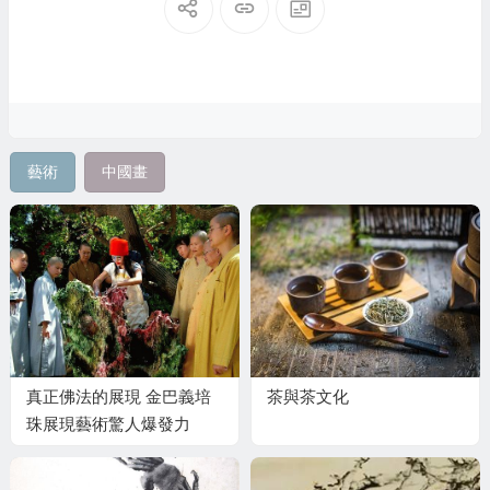
藝術
中國畫
真正佛法的展現 金巴義培
茶與茶文化
珠展現藝術驚人爆發力