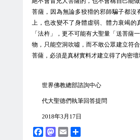
絕不會冒充大菩薩的，也不會稱自己能
菩薩，因為無論多狡猾的邪師騙子都沒
上，也改變不了身體虛弱、體力衰竭的
「法杵」，更不可能有大聖量「送菩薩
物，只能空洞吹噓，而不敢公眾建立符
菩薩，必須是真材實料才建立得了內密壇
世界佛教總部諮詢中心
代大聖德們執筆回答提問
2018年3月17日
Facebook
Mastodon
Email
Share