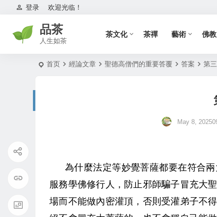
登录
欢迎光临！
品茶
茶文化
茶禪
藝術
佛教
人生如茶
首页
經論文章
聖德高僧們的重要答覆
答案
第三
May 8, 20250
為什麼法定等妙覺菩薩都要在符合兩
服務學佛修行人，防止邪師騙子冒充大
場而不能做內密灌頂，否則受灌弟子不