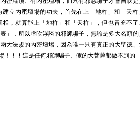
做內密灌頂、有內密壇場，而只有邪惡騙子才會自吹是
有建立內密壇場的功夫，首先在上「地杵」和「天杵
真相，就算能上「地杵」和「天杵」，但也冒充不了
一表」，所以虛吹浮誇的邪師騙子，無論是多大名頭的
合兩大法規的內密壇場，因為唯一只有真正的大聖德、
場！！！這是任何邪師騙子、假的大菩薩都做不到的