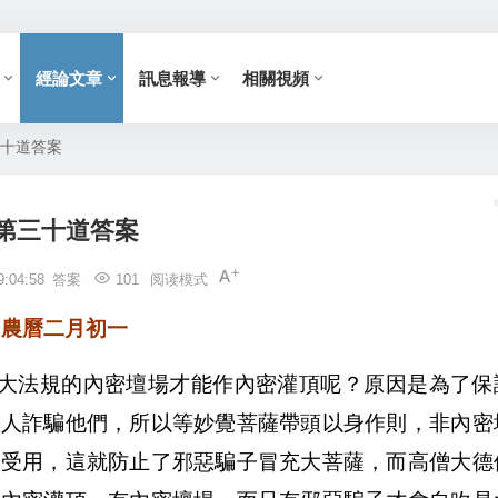
經論文章
訊息報導
相關視頻
十道答案
第三十道答案
9:04:58
答案
101
阅读模式
農曆二月初一
大法規的內密壇場才能作內密灌頂呢？原因是為了保
聖人詐騙他們，所以等妙覺菩薩帶頭以身作則，非內密
得受用，這就防止了邪惡騙子冒充大菩薩，而高僧大德