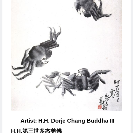
Artist: H.H. Dorje Chang Buddha III
H.H.
第三世多杰羌佛