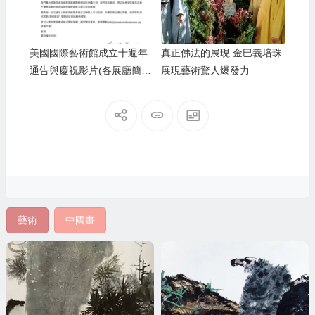
美國國際藝術館成立十週年
真正佛法的展現 金巴義培珠
通告與慶祝影片(各展廳簡
展現藝術驚人爆發力
介)(2021.11)
藝術
中國畫