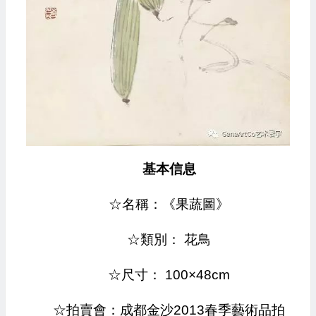
基本信息
☆名稱：《果蔬圖》
☆類別： 花鳥
☆尺寸： 100×48cm
☆拍賣會：成都金沙2013春季藝術品拍