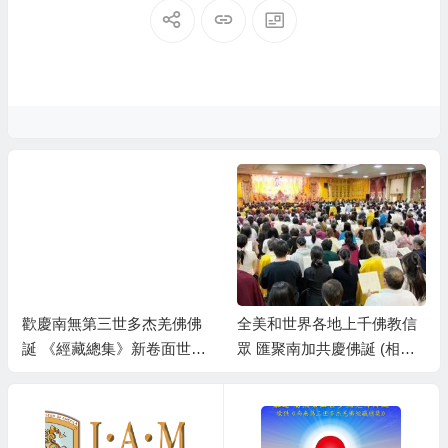
歡慶南無第三世多杰羌佛佛
全美和世界各地上千佛教信
誕 《經藏總集》新卷面世海
眾 匯聚南加共慶佛誕 (相關
內外千人共沐正法
新聞彙整)