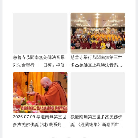
慈善寺恭聞南無羌佛法音系
慈善寺舉行恭聞南無第三世
列法會舉行「一日禪」禪修
多杰羌佛無上殊勝法音系列
法會
2026 07 09 恭迎南無第三世
歡慶南無第三世多杰羌佛佛
多杰羌佛佛誕 洛杉磯系列慶
誕 《經藏總集》新卷面世海
典盛大舉辦
內外千人共沐正法