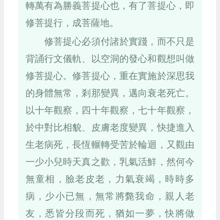
轉萬有為勝義菩提心也，有了菩提心，即
修菩提行，成菩薩地。
修菩提心必須付諸於實踐，而不只是
背誦行文儀軌、以空洞的發心和觀想叫做
修菩提心。修菩提心，重在實施於深思我
的身體無常，剎那變異，邁向衰老死亡。
以十年觀察，四十年觀察，七十年觀察，
於中對比相貌、皮膚老度變異，快捷進入
生老病死，長恆輾轉受苦於輪迴，又觀由
一少小兒時天真之歡，乳氣活鮮，然何今
無童相，臉老皮老，力氣衰竭，時時多
病，少小已無，無常將斃我命，親人老
友，悉皆分段而死，猶如一夢，快將做