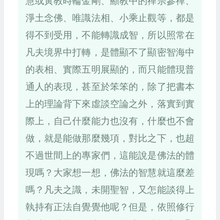
慧或黃教時輪金剛、顯教中的禪宗參禪、
淨土念佛、唯識法相、小乘止觀等，都是
得不到受用，不能轉識成智，所以照常在
凡夫境界中打轉，是體顯不了顯密智海中
的表相、實際五明展顯的，而只能體現普
通人的表現，甚至於笨笨的，除了把書本
上的理論背下來虛談空論之外，落實到實
際上，自己什麼能力也沒有，什麼也不會
做，就是能做那麼幾項，對比之下，也超
不過世間上的專家們，這能說是佛法的體
現嗎？大家想一想，佛法的智慧就這麼差
嗎？凡夫之識，未開聖智，又怎能談得上
執持有正法自覺覺他呢？但是，依照修行