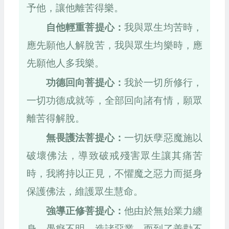
予他，讓他離苦得樂。
自他輕重菩提心：
我與眾生均苦時，
應先願他人解脫苦，我與眾生均樂時，應
先願他人多我樂。
功德回向菩提心：
我於一切所修行，
一切功德成就等，全部回向諸有情，願眾
離苦得解脫。
無畏護法菩提心：
一切妖孽惡魔施以
破壞佛法，導致破戒殘害眾生讓其痛苦
時，我將持以正見，不懼魔之惡力而挺身
保護佛法，維護眾生慧命。
強導正修菩提心：
他由於無始業力纏
身，愚癡不明，造諸惡業，而到了善勸不