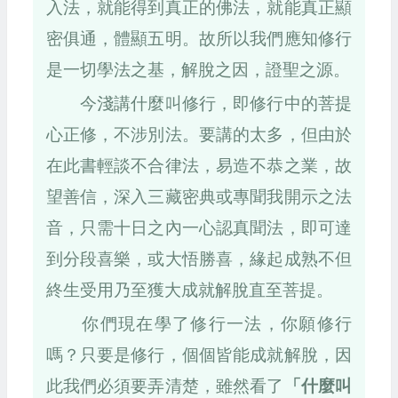
入法，就能得到真正的佛法，就能真正顯
密俱通，體顯五明。故所以我們應知修行
是一切學法之基，解脫之因，證聖之源。
今淺講什麼叫修行，即修行中的菩提
心正修，不涉別法。要講的太多，但由於
在此書輕談不合律法，易造不恭之業，故
望善信，深入三藏密典或專聞我開示之法
音，只需十日之內一心認真聞法，即可達
到分段喜樂，或大悟勝喜，緣起成熟不但
終生受用乃至獲大成就解脫直至菩提。
你們現在學了修行一法，你願修行
嗎？只要是修行，個個皆能成就解脫，因
此我們必須要弄清楚，雖然看了
「什麼叫