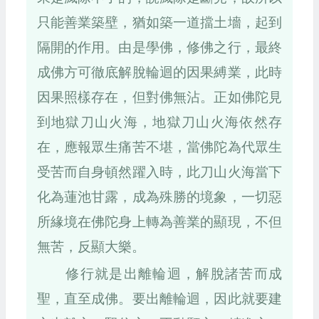
只能善業築壁，猶如築一道擋土墻，起到
隔開的作用。由是學佛，修佛之行，最終
成佛方可徹底解脫輪迴的因果縛業，此時
因果照樣存在，但對佛無沾。正如佛陀見
到地獄刀山火海，地獄刀山火海依然存
在，應報眾生痛苦不堪，當佛陀為代眾生
受苦而自身頓然躍入時，此刀山火海當下
化為蓮池甘露，成為殊勝的境象，一切惡
所緣境在佛陀身上轉為善業的顯現，不但
無苦，反顯大樂。
修行就是出離輪迴，解脫諸苦而成
聖，直至成佛。要出離輪迴，因此就要建