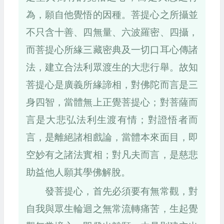
為，願自他覺悟的因種。菩提心之所攝並
不只含十善、四無量、六波羅密、四攝，
而菩提心所緣三藏密典及一切口耳心傳諸
法，建立合法利眾渡生的大悲行舉。故知
菩提心是廣義所緣諦相，對佛陀而言是三
身四智，當體無上正覺菩提心；對菩薩而
言是大悲弘法利生渡有情；對證悟者而
言，是離絕諸相戲論，當體本來面目，即
空妙有之諸法實相；對凡夫而言，是慈悲
助益他人願其學佛解脫。
發菩提心，首先必須要有無常觀，對
自我與眾生輪迴之無常流轉痛苦，生起覺