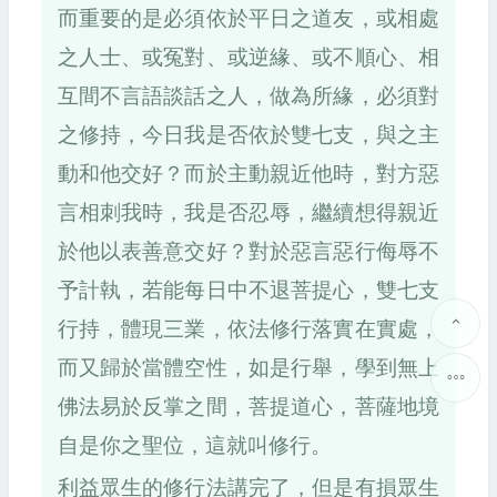
而重要的是必須依於平日之道友，或相處
之人士、或冤對、或逆緣、或不順心、相
互間不言語談話之人，做為所緣，必須對
之修持，今日我是否依於雙七支，與之主
動和他交好？而於主動親近他時，對方惡
言相刺我時，我是否忍辱，繼續想得親近
於他以表善意交好？對於惡言惡行侮辱不
予計執，若能每日中不退菩提心，雙七支
行持，體現三業，依法修行落實在實處，
而又歸於當體空性，如是行舉，學到無上
佛法易於反掌之間，菩提道心，菩薩地境
自是你之聖位，這就叫修行。
利益眾生的修行法講完了，但是有損眾生