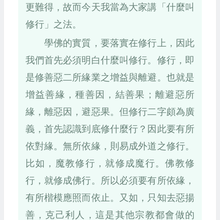
更難得，故而今天我當為大家講「什麼叫
修行」之法。
學佛的實質，要落實在修行上，因此
我們首先必須明白什麼叫修行。修行，即
是修善惡二所緣業之增益與離避。也就是
增益善緣，種善因，結善果；離避惡所
緣，離惡因，避惡果。但修行二字頗為廣
義，首先認識到底修什麼行？因此要有所
依對緣。無所依緣，則易成外道之修行。
比如，魔教修行，就修成魔行。佛教修
行，就修成佛行。所以必須要有所依緣，
有所楷模應照而依止。又如，只知去惡揚
善，克己利人，這是其他宗教都會做的