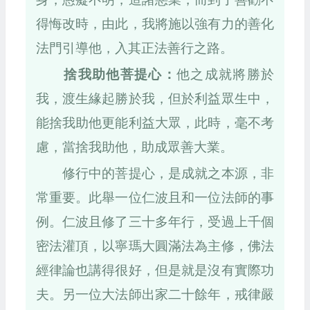
得悔改時，由此，我將施以強有力的善化
法門引導他，入其正法善行之路。
捨我助他菩提心：
他之成就將勝於
我，渡生緣起勝於我，但於利益眾生中，
能捨我助他更能利益大眾，此時，毫不考
慮，當捨我助他，助成眾善大業。
修行中的菩提心，是成就之本源，非
常重要。此舉一位仁波且和一位法師的事
例。仁波且修了三十多年行，受過上千個
密法灌頂，以寧瑪大圓滿法為主修，佛法
經律論也講得很好，但是就是沒有實際功
夫。另一位大法師出家二十餘年，戒律嚴