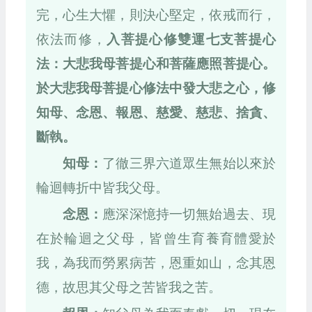
完，心生大懼，則決心堅定，依戒而行，
依法而修，
入菩提心修雙運七支菩提心
法：大悲我母菩提心和菩薩應照菩提心。
於大悲我母菩提心修法中發大悲之心，修
知母、念恩、報恩、慈愛、慈悲、捨貪、
斷執。
知母：
了徹三界六道眾生無始以來於
輪迴轉折中皆我父母。
念恩：
應深深憶持一切無始過去、現
在於輪迴之父母，皆曾生育養育體愛於
我，為我而勞累病苦，恩重如山，念其恩
德，故思其父母之苦皆我之苦。