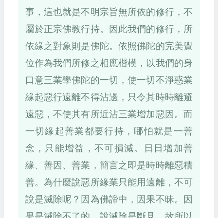
事，這也就是不明宗旨無所依的修行，不
屬於正宗佛教行持。因此我們的修行，所
依緣之對象則是佛陀。依照佛陀的完美覺
位作為我們所修之相應楷模，以我們的身
口意三業學佛陀的一切，使一切不淨惑業
緣起惡行遠離不得沾邊，只令其時時離避
遠惡，不使其有所近沾三業增加惡因。而
一切緣起善業都要行持，哪怕就是一善
念，只能增益，不可損減。日日增加善
緣、善因、善業，簡言之即是時時離惡積
善。為什麼說惡所緣業只能用遠離，不可
說是滅除呢？因為佛諦中，因果不昧。因
果是滅除不了的，說滅除是斷見，故所以