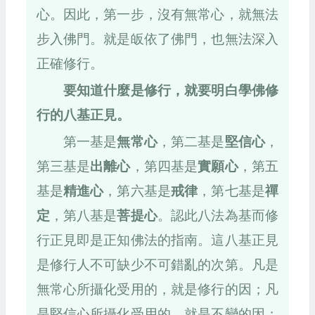
心。因此，第一步，沒有無常心，就無法
步入佛門。就是皈依了佛門，也無法深入
正確修行。
要知道什麼是修行，就要明白學佛修
行的八基正見。
第一基是
無常心
，第二基是
堅信心
，
第三基是
出離心
，第四基是
實願心
，第五
基是
精進心
，第六基是
戒律
，第七基是
禪
定
，第八基是
菩提心
。認此八法為基而修
行正見即是正知佛法的指南。這八基正見
是修行人不可缺少不可錯亂的次第。凡是
無常心所攝化受用的，就是修行的因；凡
是堅信心所攝化受用的，就是不變的因；