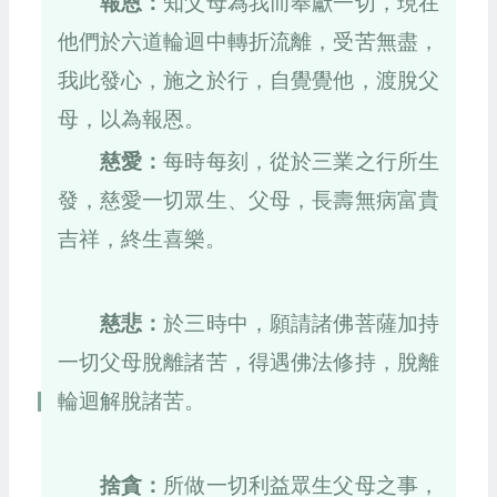
報恩：
知父母為我而奉獻一切，現在
他們於六道輪迴中轉折流離，受苦無盡，
我此發心，施之於行，自覺覺他，渡脫父
母，以為報恩。
慈愛：
每時每刻，從於三業之行所生
發，慈愛一切眾生、父母，長壽無病富貴
吉祥，終生喜樂。
慈悲：
於三時中，願請諸佛菩薩加持
一切父母脫離諸苦，得遇佛法修持，脫離
輪迴解脫諸苦。
捨貪：
所做一切利益眾生父母之事，