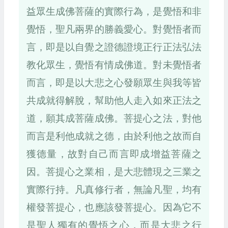
益眾生成佛菩薩的實際行為，是覺悟和非
覺悟，聖凡兩界的勝義愛心。對覺悟者而
言，即是以自覺之證德證境正行正法弘法
教化眾生，覺悟有情成佛道。對未覺悟者
而言，即是以大悲之心發願眾生與我等皆
共成就得解脫，幫助他人走入如來正法之
道，願其成菩薩成佛。菩提心之法，對他
而言是利他成就之德，由於利他之故而自
獲德量，故對自己而言即成增益菩薩之
因。菩提心之業相，是大悲體現之三業之
實際行持。凡真修行者，無論凡聖，均有
權發菩提心，也應該發菩提心。因為它不
是聖人獨有的覺悟之心，而是大悲之行