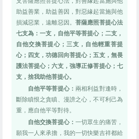
支菩薩應照菩提心法，對善緣起當施與他
助益善業，助益善因，對惡緣起當施與他
損減惡業，遠離惡因。
菩薩應照菩提心法
七支為：一支，自他平等菩提心；二支，
自他交換菩提心；三支，自他輕重菩提
心；四支，功德回向菩提心；五支，無畏
護法菩提心；六支，強導正修菩提心；七
支，捨我助他菩提心。
自他平等菩提心：
兩相利益對逢時，
斷除瞋恨之貪瞋、漫謗之心，不可利己為
重，應自他平等對待。
自他交換菩提心：
一切眾生的痛苦，
願我一人來承擔，我的一切快樂吉祥都給