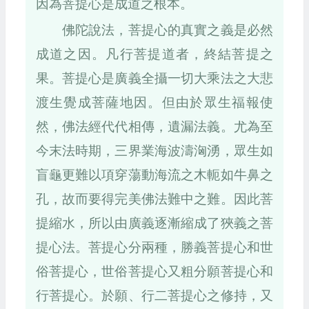
因為菩提心是成道之根本。
佛陀說法，菩提心的真實之義是必然
成道之因。凡行菩提道者，終結菩提之
果。菩提心是廣義全攝一切大乘法之大悲
渡生覺成菩薩地因。但由於眾生福報使
然，佛法經代代相傳，遺漏法義。尤為至
今末法時期，三界業海波濤洶湧，眾生如
盲龜更難以項穿蕩動海流之木軛如牛鼻之
孔，故而要得完美佛法難中之難。因此菩
提縮水，所以由廣義逐漸縮成了狹義之菩
提心法。菩提心分兩種，勝義菩提心和世
俗菩提心，世俗菩提心又粗分願菩提心和
行菩提心。於願、行二菩提心之修持，又