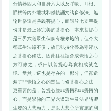
分情器四大和自身六大以及呼吸、耳根、
眼根等內外壇城和儀軌誦文諸多修法。無
論世俗還是勝義菩提心，而歸於七支菩提
份才是最上妙完美的菩提心。本來菩提心
是三界六道眾生個個有權修施的，但今大
都眾生法緣不俱，故已執持化整為零縮水
之菩提心修法。因此往往誤會成覺悟之心
方可修之，或曰以菩提心為實相成就之
境。當然，這也是存在的一部分，但卻遺
漏了非覺悟之心的眾生而修菩提心之法。
更重要的是，菩提心並非覺悟和非覺悟的
心，而是學佛的三界六道眾生及法界諸聖
生發的大悲願力，是以大悲心所實施的利