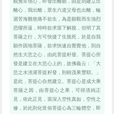
觀無常境心，即發出離願，由是則建立出
離心，我出離，眾生六道父母也出離，輪
迴苦海難熬痛不欲生，為是願觀而生強烈
恐懼所逼，時時欲求當下解脫，但明了其
菩薩之行，方可快捷了生脫死，於是自我
願作因地菩薩，欲求快速自覺覺他，則自
然生大悲之心，由此菩提籽發。菩提心所
發是建立在大悲心上的，故佛義云：「大
悲之水澆灌菩提籽發，則樹茂果豐耶。」
是此，菩提心自然建立。菩提心是成大乘
菩薩之因，由菩提心之果，可得清純正
見，依此正見，當深入空性真如，空性之
修，於此則化世俗菩提心為三輪體空，即