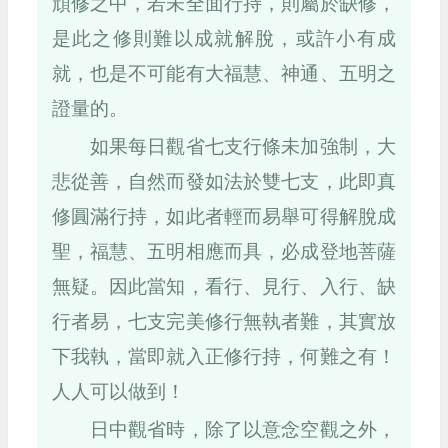
頑修之中，若未全面行持，則屬於缺修，
是此之修則難以成就解脫，或許小有成
就，也是不可能有大福慧、神通、五明之
證量的。
如果每日觀省七支行條未加強制，大
悲從善，自然而發如法於雙七支，此即真
修圓滿行持，如此者輕而易舉可得解脫成
聖，福慧、五明相應而具，必成登地菩薩
無疑。因此當知，看行、見行、入行、缺
行者易，七支完美修行無執者難，其實放
下我執，當即就入正修行持，何難之有！
人人可以做到！
日中觀省時，除了以意念空觀之外，