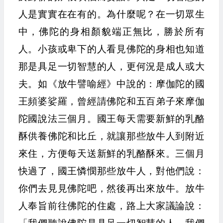
人是實實在在有的。為什麼呢？在一切眾生
中，佛陀的身相顏貌端正無比，勝於所有
人。小孩或卑下的人看見佛陀的身相也知道
那是具足一切智慧的人，更何況是成人或大
夫。如《放牛譬喻經》中說的：摩伽陀的國
王頻婆娑羅，曾經請佛陀和五百弟子來摩伽
陀國說法三個月。國王每天需要新鮮的乳酪
酥供養佛陀和比丘，就讓那些放牛人到附近
來住，方便每天送新鮮的乳酪酥來。三個月
快過了，國王憐憫那些放牛人，對他們說：
你們去見見佛陀吧，然後再出來放牛。放牛
人奉旨前往佛陀的住處，路上大家議論說：