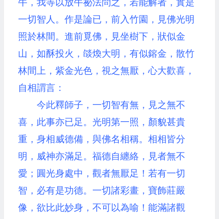
牛，我等以放牛祕法問之，若能解者，實是
一切智人。作是論已，前入竹園，見佛光明
照於林間。進前覓佛，見坐樹下，狀似金
山，如酥投火，燄煥大明，有似鎔金，散竹
林間上，紫金光色，視之無厭，心大歡喜，
自相謂言：
今此釋師子，一切智有無，見之無不
喜，此事亦已足。光明第一照，顏貌甚貴
重，身相威德備，與佛名相稱。相相皆分
明，威神亦滿足。福德自纏絡，見者無不
愛；圓光身處中，觀者無厭足！若有一切
智，必有是功德。一切諸彩畫，寶飾莊嚴
像，欲比此妙身，不可以為喻！能滿諸觀