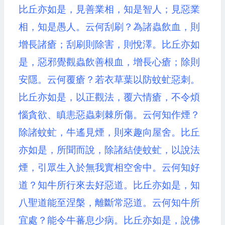
比丘亦如是，見善業相，知是智人；見惡業
相，知是愚人。云何刮刷？為諸蟲飲血，則
增長諸瘡；刮刷則除害，則悅澤。比丘亦如
是，惡邪覺觀蟲飲善根血，增長心瘡；除則
安隱。云何覆瘡？若衣草葉以防蚊虻惡刺。
比丘亦如是，以正觀法，覆六情瘡，不令煩
惱貪欲、瞋恚惡蟲刺棘所傷。云何知作煙？
除諸蚊虻，牛遙見煙，則來趣向屋舍。比丘
亦如是，所聞而說，除諸結使蚊虻，以說法
煙，引眾生入於無我實相空舍中。云何知好
道？知牛所行來去好惡道。比丘亦如是，知
八聖道能至涅槃，離斷常惡道。云何知牛所
宜處？能令牛蕃息少病。比丘亦如是，說佛