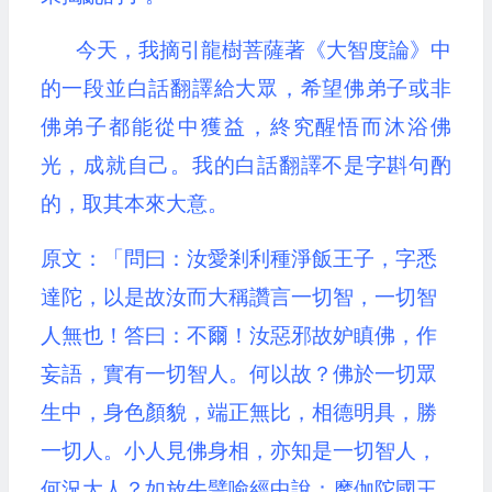
今天，我摘引龍樹菩薩著《大智度論》中
的一段並白話翻譯給大眾，希望佛弟子或非
佛弟子都能從中獲益，終究醒悟而沐浴佛
光，成就自己。我的白話翻譯不是字斟句酌
的，取其本來大意。
原文：「問曰：汝愛剎利種淨飯王子，字悉
達陀，以是故汝而大稱讚言一切智，一切智
人無也！答曰：不爾！汝惡邪故妒瞋佛，作
妄語，實有一切智人。何以故？佛於一切眾
生中，身色顏貌，端正無比，相德明具，勝
一切人。小人見佛身相，亦知是一切智人，
何況大人？如放牛譬喻經中說：摩伽陀國王