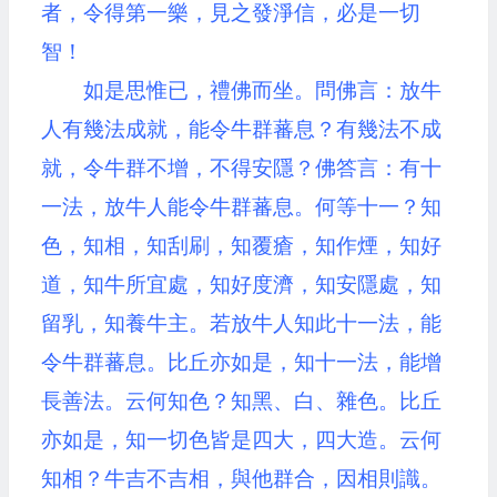
者，令得第一樂，見之發淨信，必是一切
智！
如是思惟已，禮佛而坐。問佛言：放牛
人有幾法成就，能令牛群蕃息？有幾法不成
就，令牛群不增，不得安隱？佛答言：有十
一法，放牛人能令牛群蕃息。何等十一？知
色，知相，知刮刷，知覆瘡，知作煙，知好
道，知牛所宜處，知好度濟，知安隱處，知
留乳，知養牛主。若放牛人知此十一法，能
令牛群蕃息。比丘亦如是，知十一法，能增
長善法。云何知色？知黑、白、雜色。比丘
亦如是，知一切色皆是四大，四大造。云何
知相？牛吉不吉相，與他群合，因相則識。