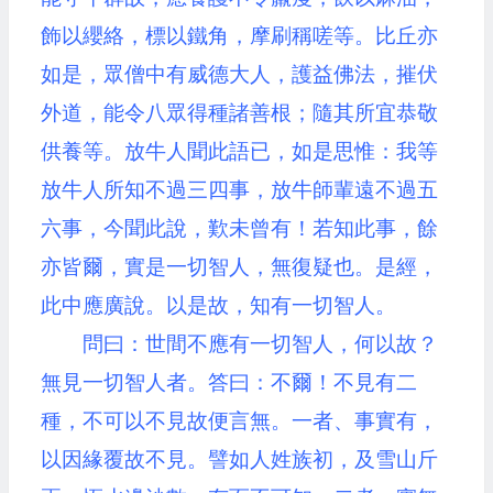
飾以纓絡，標以鐵角，摩刷稱嗟等。比丘亦
如是，眾僧中有威德大人，護益佛法，摧伏
外道，能令八眾得種諸善根；隨其所宜恭敬
供養等。放牛人聞此語已，如是思惟：我等
放牛人所知不過三四事，放牛師輩遠不過五
六事，今聞此說，歎未曾有！若知此事，餘
亦皆爾，實是一切智人，無復疑也。是經，
此中應廣說。以是故，知有一切智人。
問曰：世間不應有一切智人，何以故？
無見一切智人者。答曰：不爾！不見有二
種，不可以不見故便言無。一者、事實有，
以因緣覆故不見。譬如人姓族初，及雪山斤