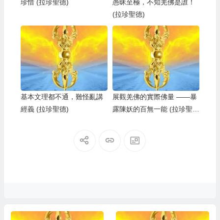
珍惜 (拉珍聖德)
愚昧至極，不知羌佛是誰！
(拉珍聖德)
基本文理都不通，難怪亂講
展觀羌佛的實際佛量 ——暴
經義 (拉珍聖德)
露陳妖的百無一能 (拉珍聖
德)