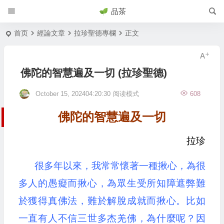
品茶
首页
經論文章
拉珍聖德專欄
正文
佛陀的智慧遍及一切 (拉珍聖德)
October 15, 202404:20:30
阅读模式
608
佛陀的智慧遍及一切
拉珍
很多年以來，我常常懷著一種揪心，為很
多人的愚癡而揪心，為眾生受所知障遮弊難
於獲得真佛法，難於解脫成就而揪心。比如
一直有人不信三世多杰羌佛，為什麼呢？因