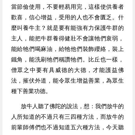
當節儉使用，不要輕易用完，這樣使供養者
歡喜，信心增益，受用的人也不會匱乏。什
麼叫養牛主？就是要有能強有力保護牛群的
主人，能把牛群養得健壯不會讓牠們衰弱，
能給牠們喝麻油，給牠他們裝飾纓絡，裝上
鐵角，能洗刷牠們稱讚牠們。比丘也一樣，
僧眾之中要有具威德的大德，才能護益佛
法，摧伏外道，能令眾生增益善業，為眾生
種下善業功德。
放牛人聽了佛陀的說法，想：我們放牛的
人所知道的不過只有三四種方法，而放牛的
前輩師傅們也不過知道五六種方法，今天聽