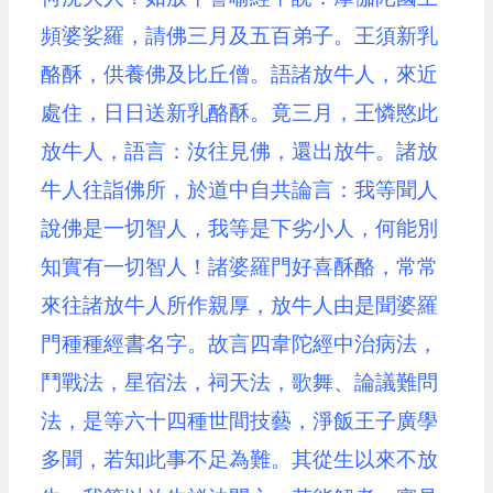
頻婆娑羅，請佛三月及五百弟子。王須新乳
酪酥，供養佛及比丘僧。語諸放牛人，來近
處住，日日送新乳酪酥。竟三月，王憐愍此
放牛人，語言：汝往見佛，還出放牛。諸放
牛人往詣佛所，於道中自共論言：我等聞人
說佛是一切智人，我等是下劣小人，何能別
知實有一切智人！諸婆羅門好喜酥酪，常常
來往諸放牛人所作親厚，放牛人由是聞婆羅
門種種經書名字。故言四韋陀經中治病法，
鬥戰法，星宿法，祠天法，歌舞、論議難問
法，是等六十四種世間技藝，淨飯王子廣學
多聞，若知此事不足為難。其從生以來不放