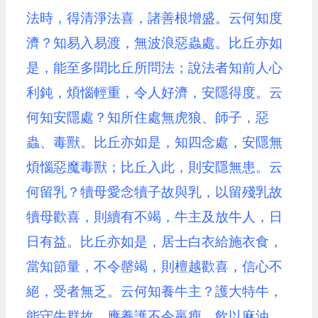
法時，得清淨法喜，諸善根增盛。云何知度
濟？知易入易渡，無波浪惡蟲處。比丘亦如
是，能至多聞比丘所問法；說法者知前人心
利鈍，煩惱輕重，令人好濟，安隱得度。云
何知安隱處？知所住處無虎狼、師子，惡
蟲、毒獸。比丘亦如是，知四念處，安隱無
煩惱惡魔毒獸；比丘入此，則安隱無患。云
何留乳？犢母愛念犢子故與乳，以留殘乳故
犢母歡喜，則續有不竭，牛主及放牛人，日
日有益。比丘亦如是，居士白衣給施衣食，
當知節量，不令罄竭，則檀越歡喜，信心不
絕，受者無乏。云何知養牛主？護大特牛，
能守牛群故，應養護不令羸瘦，飲以麻油，