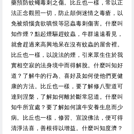
藥預防蚊蠅毒刺之傷。比丘也一樣，常以正
法正念觀照一切，防止顛倒迷情之毒瘡，以
免被煩惱貪欲嗔恨等惡蟲毒刺傷害。什麼叫
知作煙？點起煙驅趕蚊蟲，牛群遠遠看見，
就會趕過來高興地呆在沒有蚊蟲的屋舍裡。
比丘也一樣，以說法的煙，引來眾生住於我
實相空寂的法身境中而得解脫。什麼叫知好
道？了解牛的行為、喜好及如何使他們更健
康的方法。比丘也一樣，要了解修八聖道可
達到涅槃，了解如何離於斷常惡道。什麼叫
知牛所宜處？要了解如何讓牛安養生息而少
病。比丘也一樣，修習、宣說佛法，便可得
清淨法喜，善根得以增益。什麼叫知度濟？