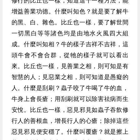
修行的比丘也一樣，知道這十一種方法，能
增益善業功德。什麼叫知色？就是要了解牛
的黑、白、雜色。比丘也一樣，要了解世間
一切黑白等等諸色均是由地水火風四大組
成。什麼叫知相？牛的樣子吉祥不吉祥，這
頭牛會不會合群，從牠的樣子就可以看出
來。比丘也一樣，見善業之相，則可知是有
智慧的人；見惡業之相，則可知道是愚癡的
人。什麼是刮刷？蟲子咬了牛喝了牛的血，
牛身上會長瘡；用刮刷就可以除害祛病而生
安悅。比丘也一樣，惡見邪見如蟲子吞飲修
行人的善根血，增長行人的心瘡；除掉這些
惡見邪見便安穩了。什麼叫覆瘡？就是擦上