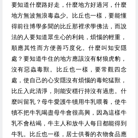
要知道什麼路好走，什麼地方好過河，什麼
地方無波無浪毒蟲少。比丘也一樣，要能懂
得前往博學多聞的比丘那裡求學佛法，而說
法的人要知道眾生心的利鈍，煩惱的輕重，
順應其性而方便善巧度化。什麼叫知安隱
處？要知道牛住的地方應該沒有豺狼虎豹，
沒有惡蟲毒獸。比丘也一樣，要常觀四念
處，使自己的心安隱沒有煩惱的毒蛇猛獸，
比丘入此清淨，則能安穩行持沒有過患。什
麼叫留乳？母牛愛護牛犢用牛乳喂養，使牛
犢不把牛乳喝盡母牛會很高興，因為這樣牛
乳不會枯竭，牛主人和放牛人每日都能得到
牛乳。比丘也一樣，居士供養的衣物食品應