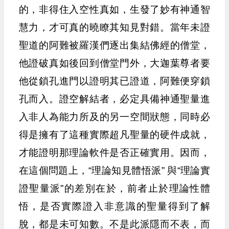
的，非得住入空性真如，生發了妙有神通智
慧力，才可真的曉瞭其知見對錯。當年未證
聖道的阿難被羅漢們逐出集結佛經的僧堂，
他證破真如後回到僧堂門外，大迦葉尊者要
他從鎖孔進門以證明其已證道，阿難便穿鎖
孔而入。證空解結者，必定具備神通聖量進
入非人為能力所及的另一空間狀態，同時必
得是擁有了這種實際超凡聖量的硬件成就，
才能證明那理論軟件是否正確實用。因而，
在這個問題上，“理論知見體悟派” 與“理論實
證聖量派”的差別在於，前者止於理論性體
悟，是否實際證入非意識的聖量得到了解
脫，都是未可知數。不是此派隱而不表，而