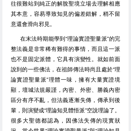
往很難站到純正的解脫聖境立場去理解相應
其本意，容易導致知見的偏差錯解，稍不留
意還會滑向邪見。
在末法時期能學到“理論實證聖量派”的完
整法義是非常稀有難得的事情，而且這一派
也不是固定派體，它具有演變性。就如前面
說到的一些佛法，在祖師傳法時尚且處於“理
論實證聖量派”理體一味，擁有大量實證境
顯，壇城法規嚴謹，內密、外密、勝義內密
區分有序不亂，但法義逐漸失傳，傳承到後
輩，則演變成“理論知見體悟派”空說理論了。
很多大聖德都認為，因佛法失傳的現實狀
況，當今世界“理論實證聖量派”與“理論知見