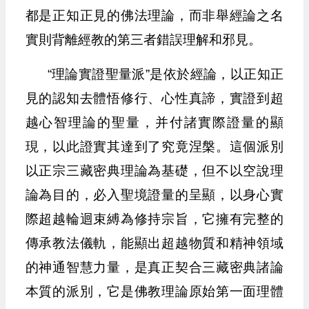
都是正知正見的佛法理論，而非舉經論之名
實則背離經教的第三者錯誤理解和邪見。
“理論實證聖量派”是依於經論，以正知正
見的認知去體悟修行、心性真諦，實證到超
越心智理論的聖量，并付諸實際證量的顯
現，以此證實其達到了究竟涅槃。這個派別
以正宗三藏密典理論為基礎，但不以空說理
論為目的，必入聖境證量的呈顯，以身心實
際超越輪迴束縛為修持宗旨，它擁有完整的
傳承教法儀軌，能顯出超越物質和精神領域
的神通智慧力量，是真正契合三藏密典諸論
本質的派別，它是佛教理論原始第一面理體