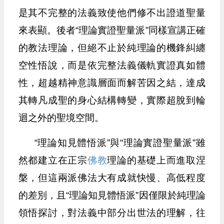
是其不完整的法義致使他們修不出證道聖量
來表顯。後者“理論實證聖量派”同樣宣講正確
的教法理論，但絕不止於純理論的機鋒糾纏
空性悟說，而是依完整法義儀軌實證真如體
性，超越精神意識層面而解苦因之結，達成
其轉凡成聖的身心結構轉變，實際超脫到輪
迴之外的聖境空間。
“理論知見體悟派”與“理論實證聖量派”雖
然都建立在正宗
佛教
理論的基礎上而進取涅
槃，但這兩派佛法大有成就快慢、高低程度
的差別，且“理論知見體悟派”因僅限於純理論
領悟探討，對法義中部分出世法的理解，往