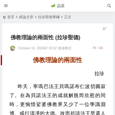
品茶
首页
經論文章
拉珍聖德專欄
正文
佛教理論的兩面性 (拉珍聖德)
October 16, 202402:10:02
阅读模式
748
佛教理論的兩面性
拉珍
昨天，寧瑪巴法王貝瑪諾布仁波切圓寂
了。在為貝諾法王的成就解脫而欣慰的同
時，更惋惜娑婆佛教界又少了一位學識淵
博、戒行清凈的大德。故而祈請法王早還人