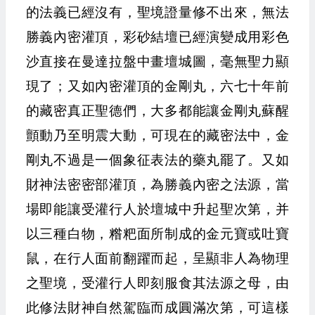
的法義已經沒有，聖境證量修不出來，無法
勝義內密灌頂，彩砂結壇已經演變成用彩色
沙直接在曼達拉盤中畫壇城圖，毫無聖力顯
現了；又如內密灌頂的金剛丸，六七十年前
的藏密真正聖德們，大多都能讓金剛丸蘇醒
顫動乃至明震大動，可現在的藏密法中，金
剛丸不過是一個象征表法的藥丸罷了。又如
財神法密密部灌頂，為勝義內密之法源，當
場即能讓受灌行人於壇城中升起聖次第，并
以三種白物，糌粑面所制成的金元寶或吐寶
鼠，在行人面前翻躍而起，呈顯非人為物理
之聖境，受灌行人即刻服食其法源之母，由
此修法財神自然駕臨而成圓滿次第，可這樣