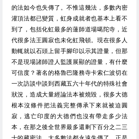
的法如今也失傳了。不惟這幾法，多數內密
灌頂法都已變質，虹身成就者也基本上看不
到了，包括化虹最多的蓮師道場噶陀寺，近
代很多法王圓寂也未化虹飛頓。現在很多人
動輒就以石頭上留手腳印以示其證量，但那
不是現場諸師證人監護展顯的證量，有什麼
可信度？著名的格魯巴隆務寺卡索仁波切在
一次訪談中談到西藏五六十年代的特殊社會
狀況，造成大量經論法本被燒毀，很多大德
根本沒條件把法義完整傳承下來就被迫圓
寂，逃亡印度的大德們也沒有帶走多少法
本，在那之後全世界最多還剩下百分之二三
十的藏密法，大多數法都永遠失傳了。正是