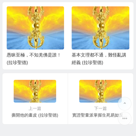
愚昧至極，不知羌佛是誰！
基本文理都不通，難怪亂講
(拉珍聖德)
經義 (拉珍聖德)
上一篇
下一篇
撕開他的畫皮 (拉珍聖德)
實證聖量派掌握生死易如反掌之間 (拉珍聖德)