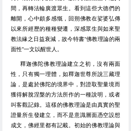
間，再轉法輪廣渡眾生。看到這些大德們的
離開，心中頗多感慨，回朔佛教在娑婆弘傳
以來所經歷的種種變遷，深感眾生與如來聖
教法緣之日益衰減，故今特書“佛教理論的兩
面性”一文以醒世人。
釋迦佛陀佛教理論建立之初，沒有兩面
性，只有獨一理體，如釋迦世尊所說三藏理
論，是處於佛陀的境界中，對證取聖量境而
獲得解脫涅槃的方法所作的一種說明，或者
叫客觀記錄。這樣的佛教理論是由真實的聖
證量所生發建立，而不是意識層面憑空設想
成文，佛經里都有記載。初始的佛教理論與