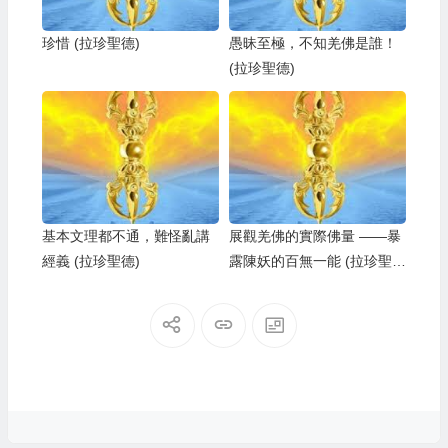
珍惜 (拉珍聖德)
愚昧至極，不知羌佛是誰！
(拉珍聖德)
基本文理都不通，難怪亂講
展觀羌佛的實際佛量 ——暴
經義 (拉珍聖德)
露陳妖的百無一能 (拉珍聖
德)