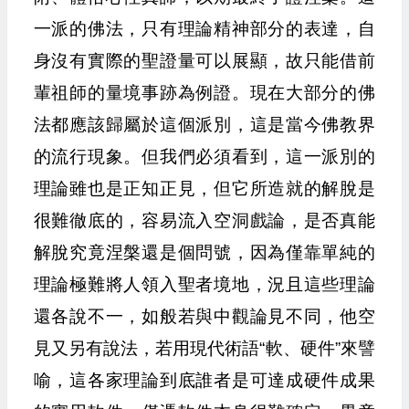
一派的佛法，只有理論精神部分的表達，自
身沒有實際的聖證量可以展顯，故只能借前
輩祖師的量境事跡為例證。現在大部分的佛
法都應該歸屬於這個派別，這是當今佛教界
的流行現象。但我們必須看到，這一派別的
理論雖也是正知正見，但它所造就的解脫是
很難徹底的，容易流入空洞戲論，是否真能
解脫究竟涅槃還是個問號，因為僅靠單純的
理論極難將人領入聖者境地，況且這些理論
還各說不一，如般若與中觀論見不同，他空
見又另有說法，若用現代術語“軟、硬件”來譬
喻，這各家理論到底誰者是可達成硬件成果