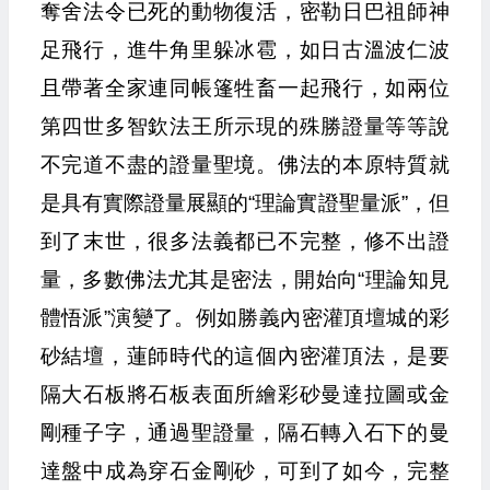
奪舍法令已死的動物復活，密勒日巴祖師神
足飛行，進牛角里躲冰雹，如日古溫波仁波
且帶著全家連同帳篷牲畜一起飛行，如兩位
第四世多智欽法王所示現的殊勝證量等等說
不完道不盡的證量聖境。佛法的本原特質就
是具有實際證量展顯的“理論實證聖量派”，但
到了末世，很多法義都已不完整，修不出證
量，多數佛法尤其是密法，開始向“理論知見
體悟派”演變了。例如勝義內密灌頂壇城的彩
砂結壇，蓮師時代的這個內密灌頂法，是要
隔大石板將石板表面所繪彩砂曼達拉圖或金
剛種子字，通過聖證量，隔石轉入石下的曼
達盤中成為穿石金剛砂，可到了如今，完整