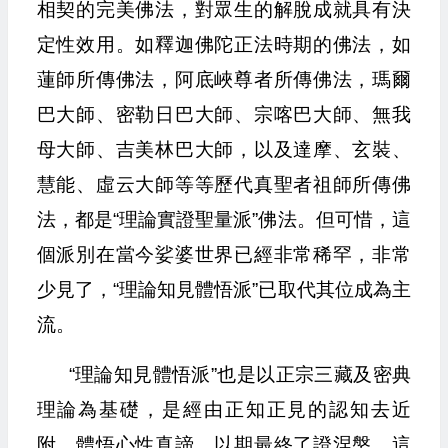
相契的完美佛法，對眾生的解脫成就具有決
定性效用。如釋迦佛陀正法時期的佛法，如
蓮師所傳佛法，阿底峽尊者所傳佛法，瑪爾
巴大師、密勒日巴大師、宗喀巴大師、無我
母大師、吉美林巴大師，以及達摩、玄裝、
慧能、虛云大師等等歷代真聖者祖師所傳佛
法，都是“理論實證聖量派”佛法。但可惜，這
個派別在當今娑婆世界已經非常稀罕，非常
少見了，“理論知見體悟派”已取代其位成為主
流。
“理論知見體悟派”也是以正宗三藏及密典
理論為基礎，是經由正知正見的認知去近
附、體悟心性真諦，以期最終了證涅槃。這