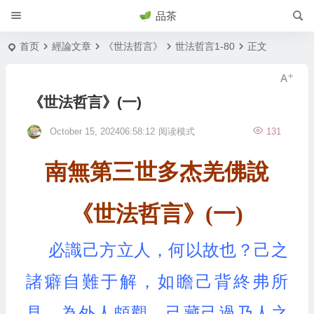
品茶
首页
經論文章
《世法哲言》
世法哲言1-80
正文
《世法哲言》(一)
October 15, 202406:58:12
阅读模式
131
南無第三世多杰羌佛說
《世法哲言》(一)
必識己方立人，何以故也？己之
諸癖自難于解，如瞻己背終弗所
見，為外人頗觀，己藏己過乃人之