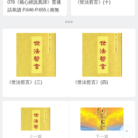
078《藉心經說真諦》普通
《世法哲言》(十)
話恭讀 P.646-P.655 | 南無
第三世多杰羌佛說法
《世法哲言》(三)
《世法哲言》(四)
上一篇
下一篇