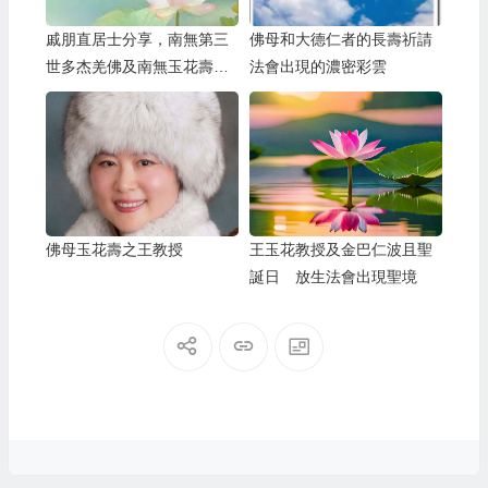
戚朋直居士分享，南無第三
佛母和大德仁者的長壽祈請
世多杰羌佛及南無玉花壽之
法會出現的濃密彩雲
王佛母，不惜代價救護遷移
房頂一窩蜜蜂的事蹟
佛母玉花壽之王教授
王玉花教授及金巴仁波且聖
誕日 放生法會出現聖境