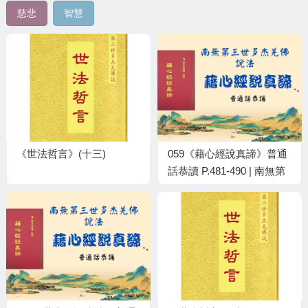
慈悲
智慧
《世法哲言》(十三)
059《藉心經說真諦》普通
話恭讀 P.481-490 | 南無第
三世多杰羌佛說法