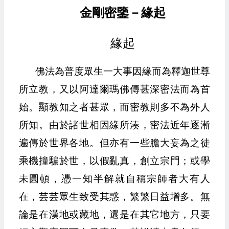
金剛密鑒－緣起
緣起
佛法為普度眾生一大事因緣而為釋迦世尊
所立教，又以阿達爾瑪佛傳甚深密法而為首
始。顯教知之者甚眾，而密教則多不為外人
所知。由於諸世相因緣所湊，密法近年逐漸
遍傳於世界各地。但亦有一些膽大妄為之徒
乘機撞騙於世，以假亂真，創立宗門；或學
未圓頓，憑一知半解就自稱宗師者大有人
在，芸芸眾生致受其惑，繁繁日益增多。無
論是在漢地或藏地，還是在其它地方，只要