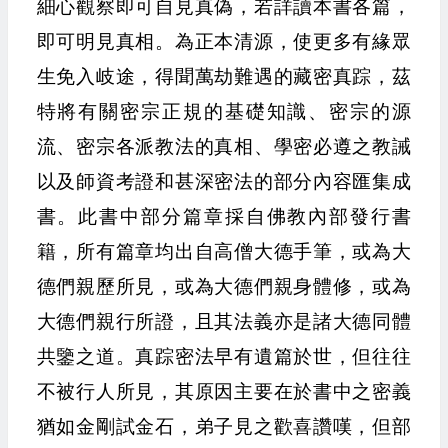
細心觀察即可自見真偽，若詳讀本書各篇，
即可明見真相。為正本清源，使更多有緣眾
生免入岐途，得聞萬劫難遇的藏密真踪，茲
特將有關密宗正規的基礎知識、密宗的源
流、密宗各派教法的真相、學密必遵之教誡
以及師資考證和甚深密法的部分內容匯集成
書。此書中部分篇章採自佛教內部發行書
籍，所有篇章均出自高僧大德手筆，或為大
德們親歷所見，或為大德們親身體修，或為
大德們親行所證，且其法義亦是諸大德同體
共鑒之道。真踪密法早有遺篇於世，但往往
不被行人所見，其原因主要在於書中之密義
猶如金剛試金石，弟子見之歡喜讚嘆，但部