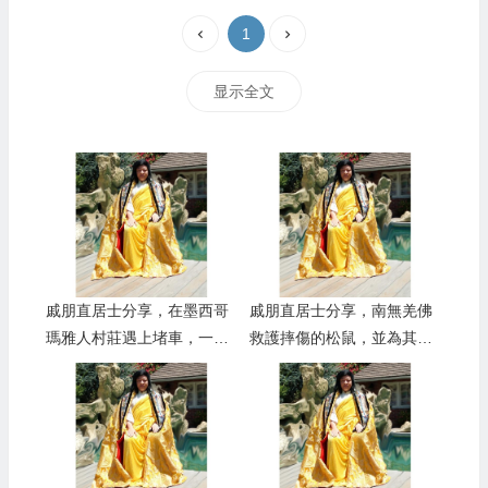
1
显示全文
戚朋直居士分享，在墨西哥
戚朋直居士分享，南無羌佛
瑪雅人村莊遇上堵車，一隻
救護摔傷的松鼠，並為其傳
散養的火雞跑到南無羌佛的
授皈依的事蹟
座車前獻舞，事後南無羌佛
自掏腰包將牠買下，並委托
專人飼養照顧終生的偉大事
蹟。