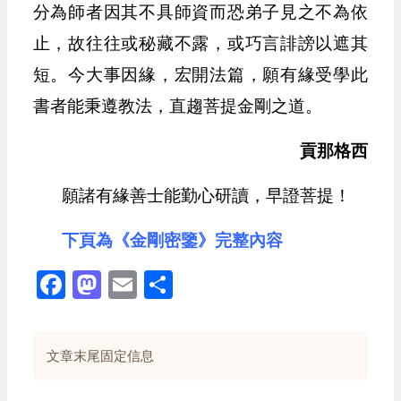
分為師者因其不具師資而恐弟子見之不為依
止，故往往或秘藏不露，或巧言誹謗以遮其
短。今大事因緣，宏開法篇，願有緣受學此
書者能秉遵教法，直趨菩提金剛之道。
貢那格西
願諸有緣善士能勤心研讀，早證菩提！
下頁為《金剛密鑒》
完整內容
Facebook
Mastodon
Email
Share
文章末尾固定信息