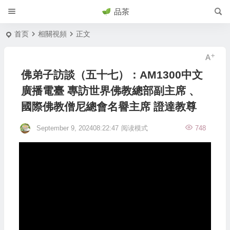
品茶
首页
相關視頻
正文
佛弟子訪談（五十七）：AM1300中文
廣播電臺 專訪世界佛教總部副主席 、
國際佛教僧尼總會名譽主席 證達教尊
September 9, 202408:22:47
阅读模式
748