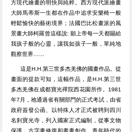
方現代繪畫的明快與純粹。西方現代派繪畫
大師馬蒂斯一生都在作品中追求安樂椅一般
輕鬆愉快的藝術境界；法國巴比松畫派的風
景畫大師柯羅曾這樣說: 願上帝每一天都賜給
我孩子般的心靈，讓我如孩子一般，單純地
觀察世界……
這是H.H.第三世多杰羌佛的國畫作品。從
畫面的提款可知，這幅作品，是H.H.第三世
多杰羌佛在成都寶光禪院西花園所作。1981
年7月，祂通過省有關部門的正式考試，由省
政府簽發公函、以特殊人才正式被聘到四川
名刹寶光寺，列入國家正式編制，從事文物
保護、古字畫修復和書畫創作。青年時代的