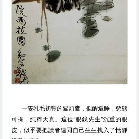
一隻乳毛初豐的貓頭鷹，似醒還睡，憨態
可掬，純粹天真。這位“眼鏡先生”沉重的眼
皮，似乎要把讀者連同自己生生拽入了恬靜