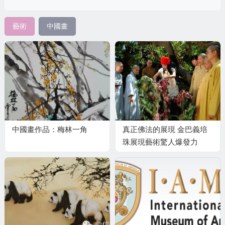
藝術
中國畫
中國畫作品：梅林一角
真正佛法的展現 金巴義培
珠展現藝術驚人爆發力