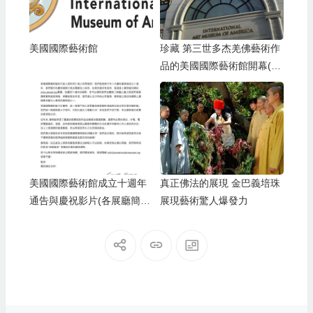
美國國際藝術館
珍藏 第三世多杰羌佛藝術作
品的美國國際藝術館開幕(影
視)
美國國際藝術館成立十週年
真正佛法的展現 金巴義培珠
通告與慶祝影片(各展廳簡
展現藝術驚人爆發力
介)(2021.11)